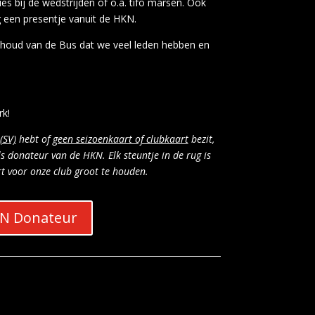
es bij de wedstrijden of o.a. tifo marsen. Ook
 een presentje vanuit de HKN.
ehoud van de Bus dat we veel leden hebben en
k!
(SV)
hebt of
geen seizoenkaart of clubkaart
bezit,
 donateur van de HKN. Elk steuntje in de rug is
t voor onze club groot te houden.
KN Donateur