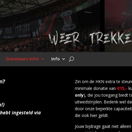
Donateurs info!
Info
n?
Zin om de HKN extra te steu
minimale donatie van
€15,-
ku
only
), die jou toegang biedt 
uitwedstrijden. Bedenk wel dat
n!)
door onze beperkte capaciteit
hebt ingesteld via
die ook hier geldt.
Jouw bijdrage gaat niet allee