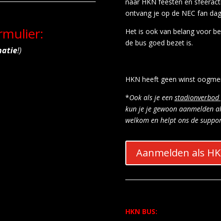
naar HKN feesten en sfeeracti
ontvang je op de NEC fan dag
mulier:
Het is ook van belang voor b
de bus goed bezet is.
natie
!)
HKN heeft geen winst oogmer
*
Ook als je een
stadionverbod 
kun je je gewoon aanmelden als
welkom en helpt ons de suppor
Aanmelden als H
HKN BUS: