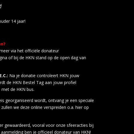
!
uder 14 jaar!
en?
eer via het officiële donateur
ina of bij de HKN stand op de open dag van
.C.:
Na je donatie controleert HKN jouw
rdt de HKN Bestel Tag aan jouw profiel
 met de HKN bus.
eis georganiseerd wordt, ontvang je een speciale
zullen we deze online verspreiden o.a. hier op
eer gewaardeerd, vooral voor onze sfeeracties bij
e aanmelding ben je officieel donateur van HKN!