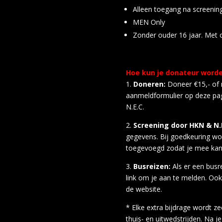
Alleen toegang na screening
MEN Only
Zonder ouder 16 jaar. Met o
Hoe kun je donateur word
1.
Doneren:
Doneer €15,- of m
aanmeldformulier op deze pag
N.E.C.
2.
Screening door HKN & N.E
gegevens. Bij goedkeuring wo
toegevoegd zodat je mee kan
3.
Busreizen:
Als er een busr
link om je aan te melden. Ook 
de website.
* Elke extra bijdrage wordt z
thuis- en uitwedstrijden. Na j