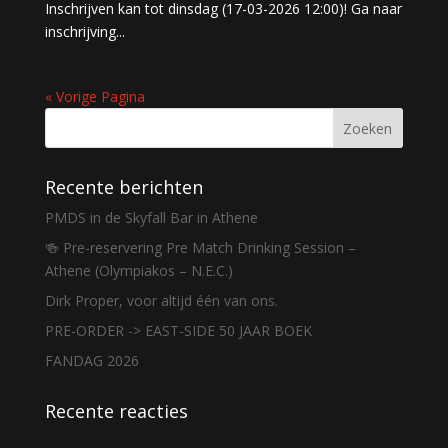
Inschrijven kan tot dinsdag (17-03-2026 12:00)! Ga naar
inschrijving...
« Vorige Pagina
Recente berichten
PMDS in de Skyfall Bar in Athene
🍻 Pre-reservering Pre Match Drinking Session –
Athene (Olympiakos – N.E.C.)
Dirk Proper, voor altijd één van ons.
PRE-ORDER -> EAST-SIDE 50 JAAR BOEK
FANDAG 2026
Recente reacties