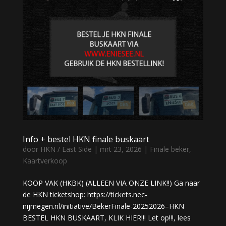
Info + bestel HKN finale buskaart
door
HKN / East Side
|
mrt 23, 2026
|
Finale beker
,
Kaartverkoop
KOOP VAK (HKBK) (ALLEEN VIA ONZE LINK!!) Ga naar
de HKN ticketshop: https://tickets.nec-
nijmegen.nl/initiative/BekerFinale-20252026–HKN
BESTEL HKN BUSKAART, KLIK HIER!!! Let op!!!, lees