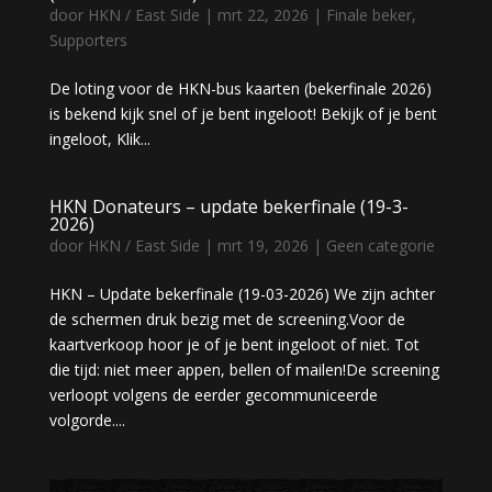
door
HKN / East Side
|
mrt 22, 2026
|
Finale beker
,
Supporters
De loting voor de HKN-bus kaarten (bekerfinale 2026)
is bekend kijk snel of je bent ingeloot! Bekijk of je bent
ingeloot, Klik...
HKN Donateurs – update bekerfinale (19-3-
2026)
door
HKN / East Side
|
mrt 19, 2026
|
Geen categorie
HKN – Update bekerfinale (19-03-2026) We zijn achter
de schermen druk bezig met de screening.Voor de
kaartverkoop hoor je of je bent ingeloot of niet. Tot
die tijd: niet meer appen, bellen of mailen!De screening
verloopt volgens de eerder gecommuniceerde
volgorde....