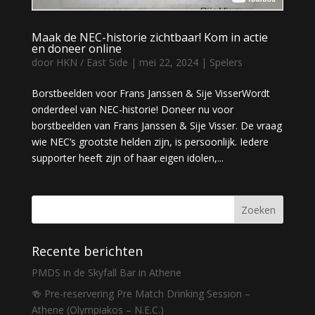
Maak de NEC-historie zichtbaar! Kom in actie
en doneer online
door
HKN / East Side
|
mei 22, 2024
|
Spelers
Borstbeelden voor Frans Janssen & Sije VisserWordt
onderdeel van NEC-historie! Doneer nu voor
borstbeelden van Frans Janssen & Sije Visser. De vraag
wie NEC’s grootste helden zijn, is persoonlijk. Iedere
supporter heeft zijn of haar eigen idolen,...
Recente berichten
PMDS in de Skyfall Bar in Athene
🍻 Pre-reservering Pre Match Drinking Session –
Athene (Olympiakos – N.E.C.)