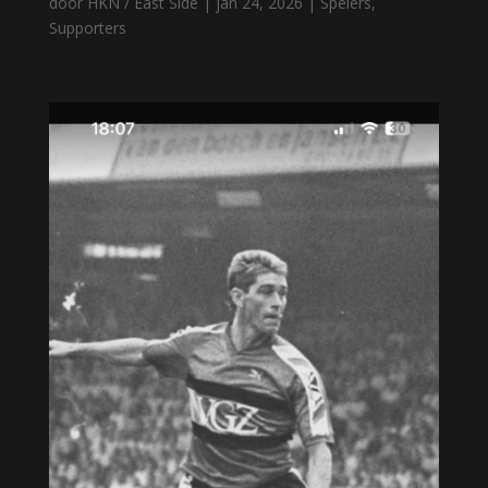
door
HKN / East Side
|
jan 24, 2026
|
Spelers
,
Supporters