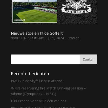
Nieuwe stoelen @ de Goffert!
door
HKN / East Side
|
jul 5, 2024
|
Stadion
Recente berichten
PMDS in de Skyfall Bar in Athene
🍻 Pre-reservering Pre Match Drinking Session –
Athene (Olympiakos – N.E.C.)
Dirk Proper, voor altijd één van ons.