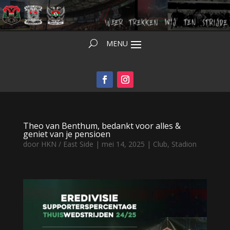
Theo van Benthum, bedankt voor alles &
geniet van je pensioen
door
HKN / East Side
|
mei 14, 2025
|
Club
,
Stadion