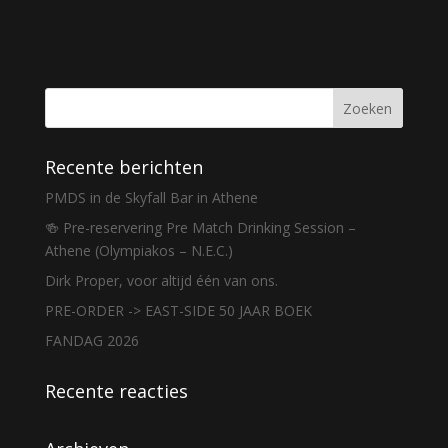
Recente berichten
PMDS in de Skyfall Bar in Athene
🍻 Pre-reservering Pre Match Drinking Session –
Athene (Olympiakos – N.E.C.)
Dirk Proper, voor altijd één van ons.
PRE-ORDER -> EAST-SIDE 50 JAAR BOEK
FANDAG 2026
Recente reacties