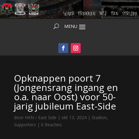
Opknappen poort 7
(Jongensrang ingang en
o.a. naar Oost) voor 50-
jarig jubileum East-Side
door
HKN / East Side
|
okt 13, 2024
|
Stadion
,
Supporters
|
0 Reacties