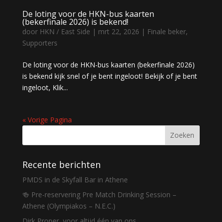
De loting voor de HKN-bus kaarten
(bekerfinale 2026) is bekend!
door
HKN / East Side
|
mrt 22, 2026
|
Finale beker
,
Supporters
De loting voor de HKN-bus kaarten (bekerfinale 2026)
is bekend kijk snel of je bent ingeloot! Bekijk of je bent
ingeloot, Klik...
« Vorige Pagina
Recente berichten
PMDS in de Skyfall Bar in Athene
🍻 Pre-reservering Pre Match Drinking Session –
Athene (Olympiakos – N.E.C.)
Dirk Proper, voor altijd één van ons.