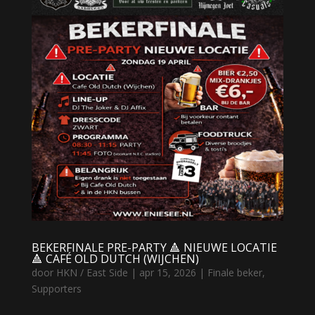
BEKERFINALE PRE-PARTY 🔺 NIEUWE LOCATIE
🔺 CAFÉ OLD DUTCH (WIJCHEN)
door
HKN / East Side
|
apr 15, 2026
|
Finale beker
,
Supporters